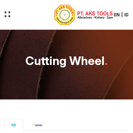
EN
|
ID
Cutting Wheel
.