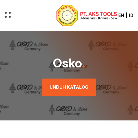
EN
|
ID
Osko
.
UNDUH KATALOG